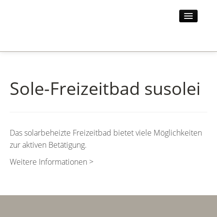
STARTSEITE
HOTEL
Sole-Freizeitbad susolei
UMGEBUNG
AKTUELLES
KONTAKT
Das solarbeheizte Freizeitbad bietet viele Möglichkeiten
zur aktiven Betätigung.
Weitere Informationen >