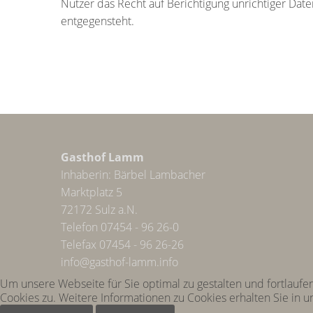
Nutzer das Recht auf Berichtigung unrichtiger Da
entgegensteht.
Gasthof Lamm
Inhaberin: Bärbel Lambacher
Marktplatz 5
72172 Sulz a.N.
Telefon 07454 - 96 26-0
Telefax 07454 - 96 26-26
info@gasthof-lamm.info
Um unsere Webseite für Sie optimal zu gestalten und fortlau
Cookies zu. Weitere Informationen zu Cookies erhalten Sie in 