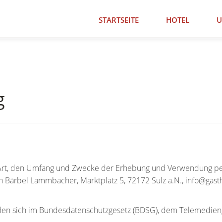
STARTSEITE
HOTEL
U
g
ie Art, den Umfang und Zwecke der Erhebung und Verwendung 
n Bärbel Lammbacher, Marktplatz 5, 72172 Sulz a.N.,
info@gast
nden sich im Bundesdatenschutzgesetz (BDSG), dem Telemedien