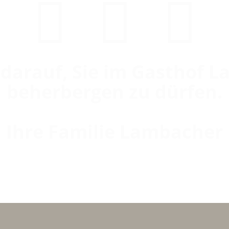
 darauf, Sie im Gasthof
beherbergen zu dürfen.
Ihre Familie Lambacher