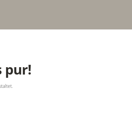
 pur!
altet.