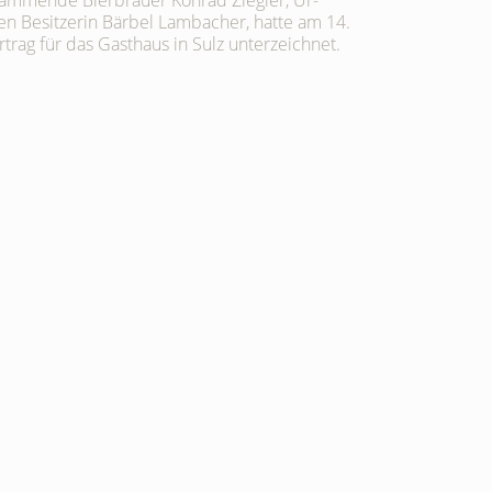
ammende Bierbrauer Konrad Ziegler, Ur-
en Besitzerin Bärbel Lambacher, hatte am 14.
trag für das Gasthaus in Sulz unterzeichnet.