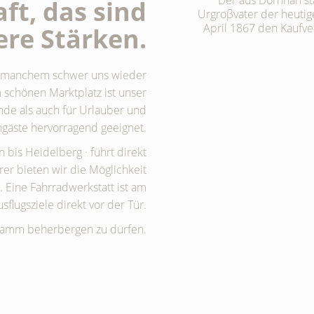
Der aus Dornhan st
ft, das sind
Urgroβvater der heutig
April 1867 den Kaufver
ere Stärken.
t so manchem schwer uns wieder
m schönen Marktplatz ist unser
nde als auch für Urlauber und
ngäste hervorragend geeignet.
bis Heidelberg · führt direkt
er bieten wir die Möglichkeit
 Eine Fahrradwerkstatt ist am
sflugsziele direkt vor der Tür.
 Lamm beherbergen zu dürfen.