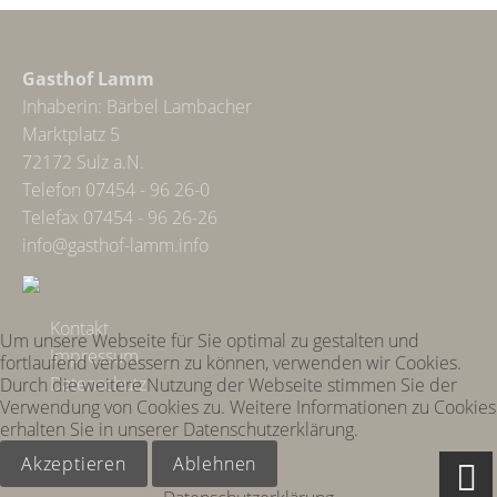
Gasthof Lamm
Inhaberin: Bärbel Lambacher
Marktplatz 5
72172 Sulz a.N.
Telefon 07454 - 96 26-0
Telefax 07454 - 96 26-26
info@gasthof-lamm.info
Kontakt
Um unsere Webseite für Sie optimal zu gestalten und
Impressum
fortlaufend verbessern zu können, verwenden wir Cookies.
Datenschutz
Durch die weitere Nutzung der Webseite stimmen Sie der
Verwendung von Cookies zu. Weitere Informationen zu Cookies
erhalten Sie in unserer Datenschutzerklärung.
Akzeptieren
Ablehnen